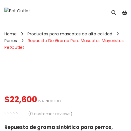
Home
Productos para mascotas de alta calidad
Perros
Repuesto De Grama Para Mascotas Mayoristas
PetOutlet
$
22,600
IVA INCLUIDO
(
0
customer reviews)
0
5
0
Repuesto de grama sintética para perros,
out