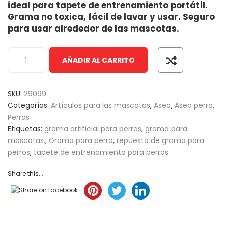
ideal para tapete de entrenamiento portátil.
of
Grama no toxica, fácil de lavar y usar. Seguro
based
para usar alrededor de las mascotas.
on
customer
ratings
AÑADIR AL CARRITO
SKU:
29099
Categorías:
Artículos para las mascotas
,
Aseo
,
Aseo perro
,
Perros
Etiquetas:
grama artificial para perros
,
grama para
mascotas.
,
Grama para perro
,
repuesto de grama para
perros
,
tapete de entrenamiento para perros
Share this...