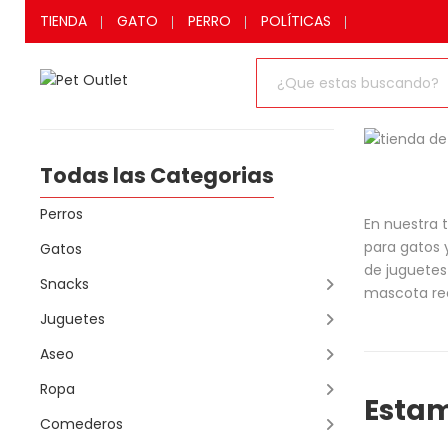
TIENDA
GATO
PERRO
POLÍTICAS
Todas las Categorias
Perros
En nuestra 
para gatos 
Gatos
de juguetes
Snacks
mascota rec
Juguetes
Aseo
Ropa
Estam
Comederos