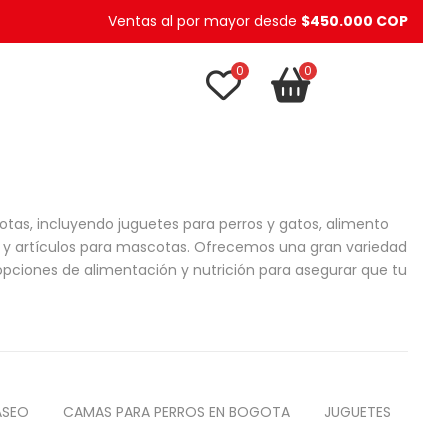
Ventas al por mayor desde
$450.000 COP
0
0
TU CARRITO
item(s)
as, incluyendo juguetes para perros y gatos, alimento
, y artículos para mascotas. Ofrecemos una gran variedad
pciones de alimentación y nutrición para asegurar que tu
ASEO
CAMAS PARA PERROS EN BOGOTA
JUGUETES