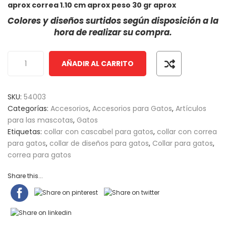
based
aprox correa 1.10 cm aprox peso 30 gr aprox
on
Colores y diseños surtidos según disposición a la
customer
hora de realizar su compra.
ratings
AÑADIR AL CARRITO
SKU:
54003
Categorías:
Accesorios
,
Accesorios para Gatos
,
Artículos
para las mascotas
,
Gatos
Etiquetas:
collar con cascabel para gatos
,
collar con correa
para gatos
,
collar de diseños para gatos
,
Collar para gatos
,
correa para gatos
Share this...