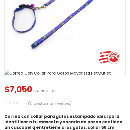
$
7,050
IVA INCLUIDO
(
0
customer reviews)
0
5
0
Correa con collar para gatos estampado ideal para
out
identificar a tu mascota y sacarla de paseo contiene
of
un cascabel q entretiene a los gatos. collar 58 cm