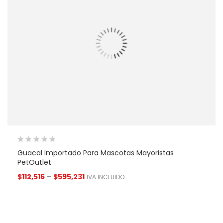
Guacal Importado Para Mascotas Mayoristas
PetOutlet
$
112,516
–
$
595,231
IVA INCLUIDO