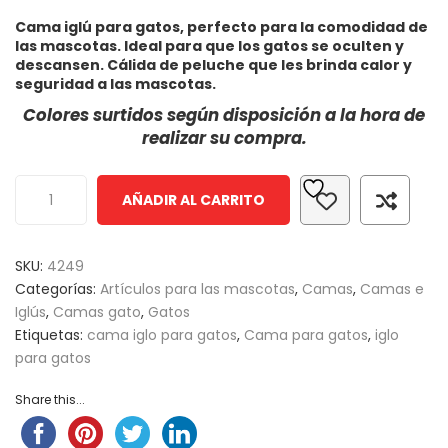
0
5
0
Cama iglú para gatos, perfecto para la comodidad de
out
las mascotas. Ideal para que los gatos se oculten y
of
descansen. Cálida de peluche que les brinda calor y
based
seguridad a las mascotas.
on
Colores surtidos según disposición a la hora de
customer
realizar su compra.
ratings
AÑADIR AL CARRITO
SKU:
4249
Categorías:
Artículos para las mascotas
,
Camas
,
Camas e
Iglús
,
Camas gato
,
Gatos
Etiquetas:
cama iglo para gatos
,
Cama para gatos
,
iglo
para gatos
Share this...