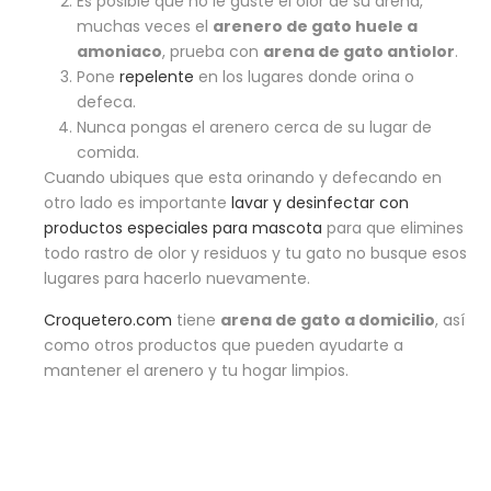
Es posible que no le guste el olor de su arena,
muchas veces el
arenero de gato huele a
amoniaco
, prueba con
arena de gato antiolor
.
Pone
repelente
en los lugares donde orina o
defeca.
Nunca pongas el arenero cerca de su lugar de
comida.
Cuando ubiques que esta orinando y defecando en
otro lado es importante
lavar y desinfectar con
productos especiales para mascota
para que elimines
todo rastro de olor y residuos y tu gato no busque esos
lugares para hacerlo nuevamente.
Croquetero.com
tiene
arena de gato a domicilio
, así
como otros productos que pueden ayudarte a
mantener el arenero y tu hogar limpios.