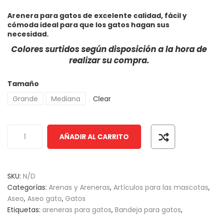
0
5
0
Arenera para gatos de excelente calidad, fácil y
out
Cepillo Slicker Para
cómoda ideal para que los gatos hagan sus
$
3,420
–
$
8,480
IVA INCLUIDO
Perros y ...
of
necesidad.
based
Comedero Doble M
Colores surtidos según disposición a la hora de
on
Cuadrado M ...
realizar su compra.
customer
$
2,600
IVA INCLUIDO
ratings
Tamaño
600
–
$
6,650
IVA INCLUIDO
Grande
Mediana
Clear
Arena Cat Magic Para
Gatos May ...
Galletas Snacks Pa
Perros Ma ...
AÑADIR AL CARRITO
$
5,750
IVA INCLUIDO
,670
–
$
93,300
IVA INCLUIDO
SKU:
N/D
Categorías:
Arenas y Areneras
,
Artículos para las mascotas
,
Aseo
,
Aseo gato
,
Gatos
Etiquetas:
areneras para gatos
,
Bandeja para gatos
,