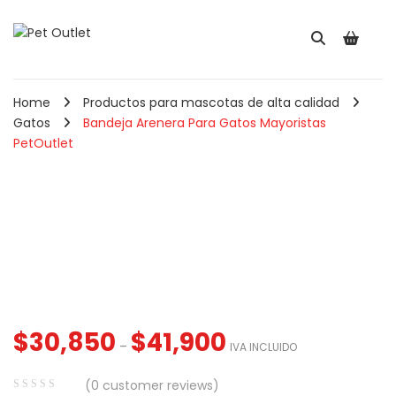
Home
Productos para mascotas de alta calidad
Gatos
Bandeja Arenera Para Gatos Mayoristas
PetOutlet
Pala Recogedora Para
Comedero Redond
Gatos May ...
Para Mascotas ...
$
2,560
$
5,910
IVA INCLUIDO
IVA INCLUIDO
Cepillo Combo Para
Perros y Ga ...
Comedero Doble
Hueso Para Perr ...
$
30,850
$
41,900
–
IVA INCLUIDO
(
0
customer reviews)
050
–
$
8,900
IVA INCLUIDO