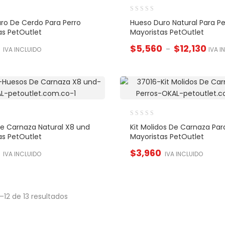
ro De Cerdo Para Perro
Hueso Duro Natural Para Pe
as PetOutlet
Mayoristas PetOutlet
$
5,560
$
12,130
–
IVA INCLUIDO
IVA I
e Carnaza Natural X8 und
Kit Molidos De Carnaza Par
as PetOutlet
Mayoristas PetOutlet
$
3,960
IVA INCLUIDO
IVA INCLUIDO
–12 de 13 resultados