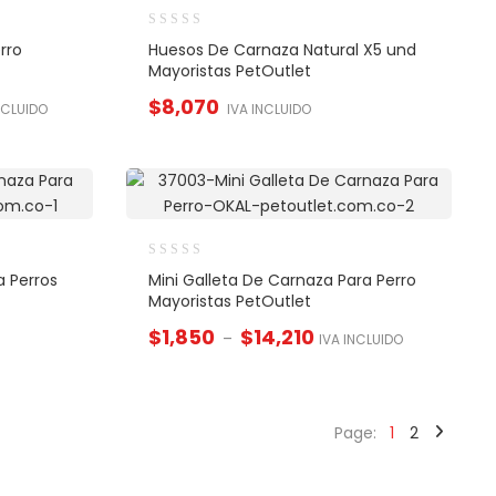
rro
Huesos De Carnaza Natural X5 und
Mayoristas PetOutlet
$
8,070
NCLUIDO
IVA INCLUIDO
a Perros
Mini Galleta De Carnaza Para Perro
Mayoristas PetOutlet
$
1,850
$
14,210
–
IVA INCLUIDO
Page:
1
2