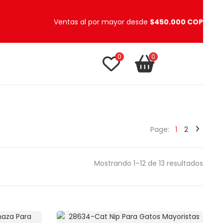
Ventas al por mayor desde
$450.000 COP
0
0
TU CARRITO
item(s)
Page:
1
2
Mostrando 1–12 de 13 resultados