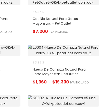
Perro
Cat Nip Natural Para Gatos
Mayoristas – PetOutlet
$
7,200
INCLUIDO
IVA INCLUIDO
s
Hueso De Carnaza Natural Para
Perro Mayoristas PetOutlet
$
1,360
$
19,330
–
IVA INCLUIDO