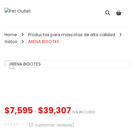
Home
Productos para mascotas de alta calidad
Gatos
ARENA BIGOTES
Pala Recogedora Para
Comedero Redond
Gatos May ...
Para Mascotas ...
$
2,560
$
5,910
IVA INCLUIDO
IVA INCLUIDO
🔍
Cepillo Combo Para
Perros y Ga ...
Comedero Doble
$
7,595
$
39,307
Hueso Para Perr ...
–
IVA INCLUIDO
050
–
$
8,900
IVA INCLUIDO
(
0
customer reviews)
0
5
0