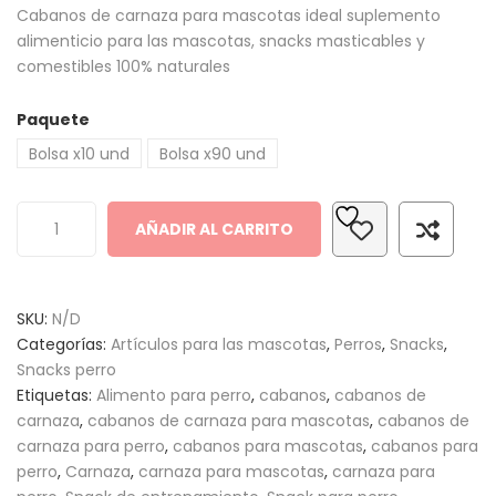
Cabanos de carnaza para mascotas ideal suplemento
out
alimenticio para las mascotas, snacks masticables y
of
comestibles 100% naturales
based
on
Paquete
customer
ratings
Bolsa x10 und
Bolsa x90 und
AÑADIR AL CARRITO
SKU:
N/D
Categorías:
Artículos para las mascotas
,
Perros
,
Snacks
,
Snacks perro
Etiquetas:
Alimento para perro
,
cabanos
,
cabanos de
carnaza
,
cabanos de carnaza para mascotas
,
cabanos de
carnaza para perro
,
cabanos para mascotas
,
cabanos para
perro
,
Carnaza
,
carnaza para mascotas
,
carnaza para