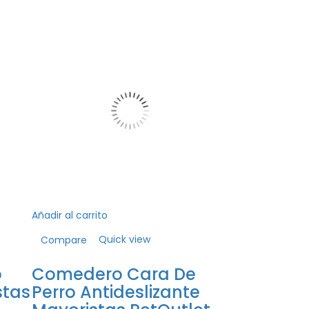
Añadir al carrito
Añadir al carrito
Quick view
Qu
Compare
Compare
o
Comedero Cara De
Hueso Plá
stas
Perro Antideslizante
Nudo Tra