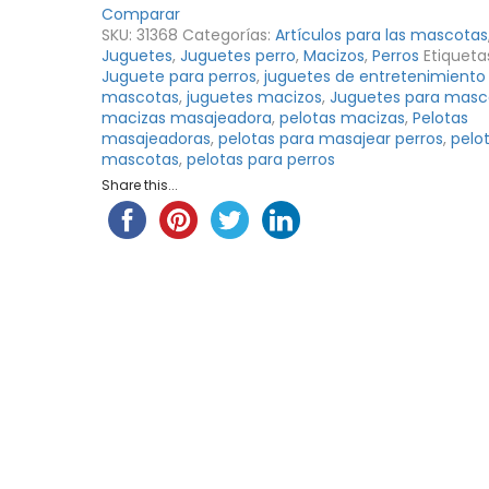
Quick view
Quick view
Para
Comparar
Perro
SKU:
31368
Categorías:
Artículos para las mascotas
Pala Recogedora
Comedero Re
Mayoristas
Juguetes
,
Juguetes perro
,
Macizos
,
Perros
Etiqueta
Para Gatos May ...
PetOutlet
Para Mascotas 
Juguete para perros
,
juguetes de entretenimiento
cantidad
mascotas
,
juguetes macizos
,
Juguetes para masc
$
2,560
$
5,910
IVA INCLUIDO
macizas masajeadora
,
pelotas macizas
IVA INCLUIDO
,
Pelotas
masajeadoras
,
pelotas para masajear perros
,
pelo
mascotas
,
pelotas para perros
Share this...
Quick view
Quick view
Cepillo Combo Para
Comedero Do
Perros y Ga ...
Hueso Para Perr
$
6,050
–
$
8,900
$
3,420
–
$
8,480
IVA INCLUIDO
IVA INCLUI
Quick view
Quick view
Cepillo Slicker Para
Comedero Do