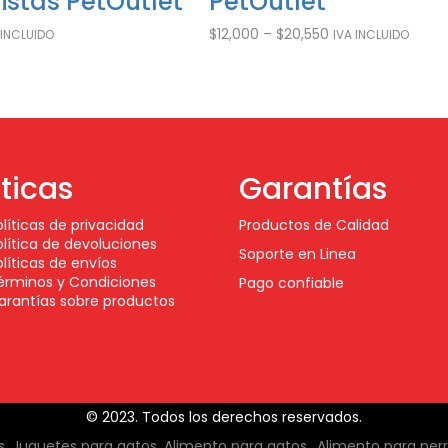
istas PetOutlet
PetOutlet
$
12,000
–
$
20,550
 INCLUIDO
IVA INCLUIDO
íticas
Garantías
olíticas de privacidad
Productos de Calidad
olítica de devoluciones
Soporte en Linea
olíticas de envíos
érminos y Condiciones
Pago confiable
arantías sobre productos
© 2023. Todos los derechos reservados.
 Juguetes para gatos, Alimento para gatos,, Alimento para per