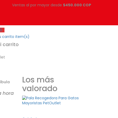
Ventas al por mayor desde
$450.000 COP
0
 carrito
item(s)
i carrito
let
Los más
íbula
valorado
a hora