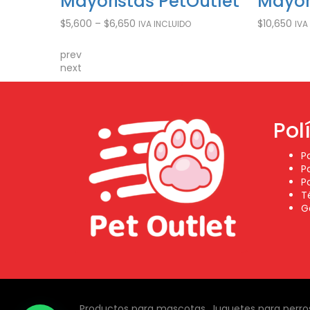
Outlet
Mayoristas PetOutlet
Mayor
$
5,600
–
$
6,650
$
10,650
IVA INCLUIDO
IVA
prev
next
Pol
P
P
P
T
G
Productos para mascotas, Juguetes para perros,