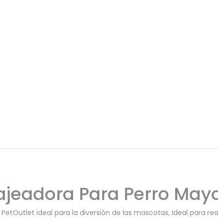
Perros y ...
Mini Cuadrado 
$
5,600
–
$
6,650
$
2,600
IVA INCLUIDO
IVA INCLUIDO
Quick view
Quick view
Arena Cat Magic
Galletas Snac
Para Gatos May ...
Para Perros Ma 
$
23,670
–
$
93,300
$
5,750
IVA INCLUIDO
IVA INCLUIDO
jeadora Para Perro Mayo
tOutlet ideal para la diversión de las mascotas, Ideal para real