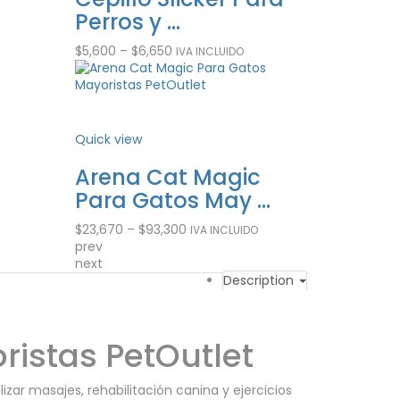
M ...
Perros y ...
Mini Cua
$
5,600
–
$
6,650
$
2,600
IVA INCLUIDO
IVA INCL
Quick view
Quick view
ks
Arena Cat Magic
Galleta
...
Para Gatos May ...
Para Per
$
23,670
–
$
93,300
$
5,750
IVA INCLUIDO
IVA INCL
prev
next
Description
ristas PetOutlet
izar masajes, rehabilitación canina y ejercicios