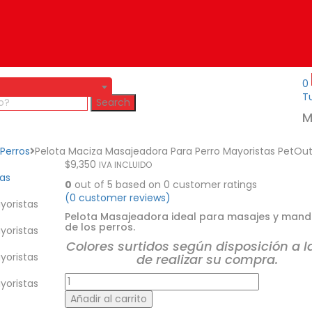
0
Tu
Search
M
Perros
Pelota Maciza Masajeadora Para Perro Mayoristas PetOut
$
9,350
IVA INCLUIDO
0
out of
5
based on
0
customer ratings
(
0
customer reviews)
Pelota Masajeadora ideal para masajes y mand
de los perros.
Colores surtidos según disposición a l
de realizar su compra.
Pelota
Maciza
Añadir al carrito
Masajeadora