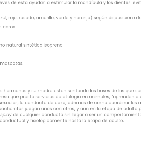
eves de esta ayudan a estimular la mandíbula y los dientes. evita
l, rojo, rosado, amarillo, verde y naranja) según disposición a l
 aprox.
o natural sintético isopreno
s mascotas.
s hermanos y su madre están sentando las bases de las que s
mpresa que presta servicios de etología en animales, “aprenden a
 sexuales, la conducta de caza, además de cómo coordinar los m
achorritos juegan unos con otros, y aún en la etapa de adulto
isplay
de cualquier conducta sin llegar a ser un comportamiento s
conductual y fisiológicamente hasta la etapa de adulto.