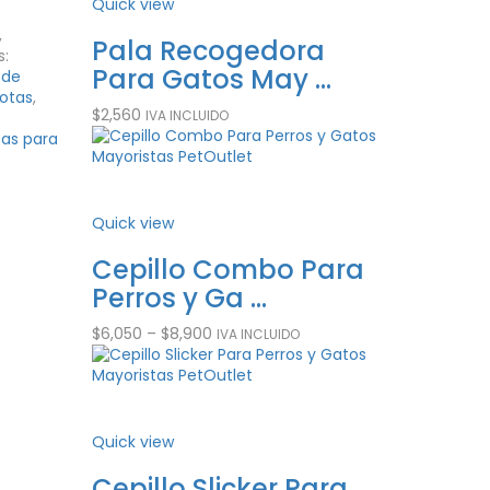
Quick view
Quick view
,
dondo
Pala Recogedora
Comede
s:
...
Para Gatos May ...
Para Mas
 de
otas
,
$
2,560
$
5,910
IVA INCLUIDO
IVA INCLU
tas para
Quick view
Quick view
ble
Cepillo Combo Para
Comede
 ...
Perros y Ga ...
Hueso Pa
$
6,050
–
$
8,900
$
3,420
–
$
8,4
DO
IVA INCLUIDO
Quick view
Quick view
ble
Cepillo Slicker Para
Comede