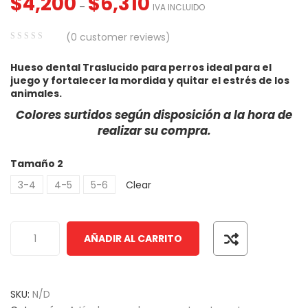
$
4,200
$
6,310
–
IVA INCLUIDO
Cepillo Slicker Para
$
3,420
–
$
8,480
(
0
customer reviews)
IVA INCLUIDO
Perros y ...
0
5
0
Comedero Doble M
Hueso dental Traslucido para perros ideal para el
out
Cuadrado M ...
juego y fortalecer la mordida y quitar el estrés de los
of
animales.
$
2,600
IVA INCLUIDO
based
Colores surtidos según disposición a la hora de
on
600
–
$
6,650
IVA INCLUIDO
realizar su compra.
customer
Arena Cat Magic Para
ratings
Tamaño 2
Gatos May ...
Galletas Snacks Pa
Perros Ma ...
3-4
4-5
5-6
Clear
$
5,750
IVA INCLUIDO
,670
–
$
93,300
IVA INCLUIDO
AÑADIR AL CARRITO
SKU:
N/D