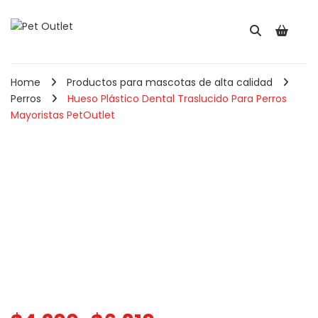
Home
Productos para mascotas de alta calidad
Perros
Hueso Plástico Dental Traslucido Para Perros
Mayoristas PetOutlet
Pala Recogedora Para
Comedero Redond
Gatos May ...
Para Mascotas ...
$
2,560
$
5,910
IVA INCLUIDO
IVA INCLUIDO
Cepillo Combo Para
Perros y Ga ...
Comedero Doble
Hueso Para Perr ...
050
–
$
8,900
IVA INCLUIDO