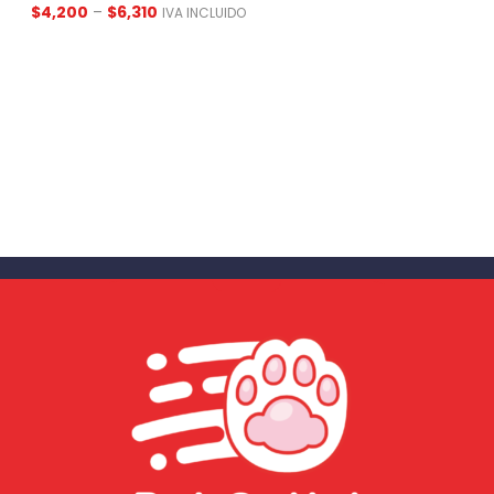
$
4,200
–
$
6,310
IVA INCLUIDO