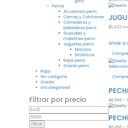
gato
Perros
Accesorios perro
JUGU
Camas y Colchones
Comederos y
$
5,433
IVA
bebederos perro
Guacales y
maletines perro
Añadir al 
Juguetes perro
Macizos
Compa
Sintéticos
Ropa perro
Snacks perro
Seleccion
Ropa
Sin categoría
Compa
Snacks
Uncategorized
PECH
Filtrar por precio
$
8,966
–
Precio
mínimo
Precio
PECH
máximo
Filtrar
$
8,966
–