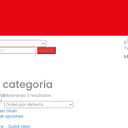
0
Tu
Search
M
n categoría
rid
Mostrando 3 resultados
st
ar opciones
Quick view
re