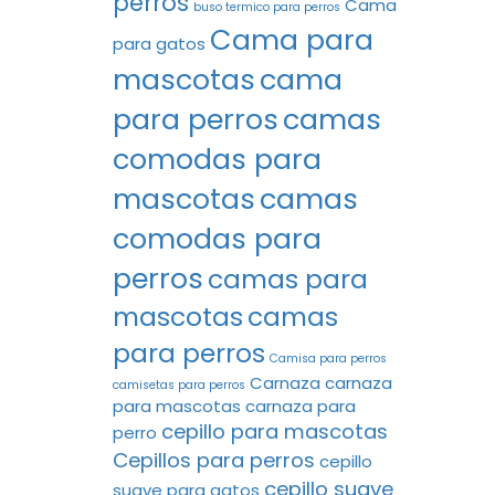
perros
Cama
buso termico para perros
Cama para
para gatos
mascotas
cama
para perros
camas
comodas para
mascotas
camas
comodas para
perros
camas para
mascotas
camas
para perros
Camisa para perros
Carnaza
carnaza
camisetas para perros
para mascotas
carnaza para
cepillo para mascotas
perro
Cepillos para perros
cepillo
cepillo suave
suave para gatos