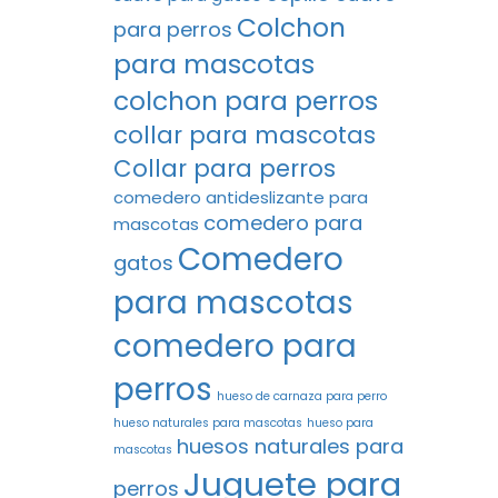
Colchon
para perros
para mascotas
colchon para perros
collar para mascotas
Collar para perros
comedero antideslizante para
comedero para
mascotas
Comedero
gatos
para mascotas
comedero para
perros
hueso de carnaza para perro
hueso naturales para mascotas
hueso para
huesos naturales para
mascotas
Juguete para
perros