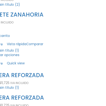
ETE ZANAHORIA
 INCLUIDO
carrito
Vista rápida
Comparar
re
ar opciones
Quick view
re
ERA REFORZADA
$
11,725
IVA INCLUIDO
ERA REFORZADA
$
11,725
IVA INCLUIDO