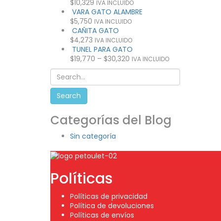
$
10,329
IVA INCLUIDO
VARA GATO ALAMBRE
$
5,750
IVA INCLUIDO
CAÑITA GATO
$
4,273
IVA INCLUIDO
TUNEL PARA GATO
$
19,770
–
$
30,320
IVA INCLUIDO
Categorías del Blog
Sin categoría
Políticas
Políticas de privacidad
Política de devoluciones
Políticas de envíos