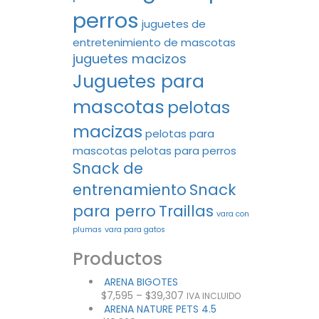
perros
juguetes de
entretenimiento de mascotas
juguetes macizos
Juguetes para
mascotas
pelotas
macizas
pelotas para
mascotas
pelotas para perros
Snack de
entrenamiento
Snack
para perro
Traillas
vara con
plumas
vara para gatos
Productos
ARENA BIGOTES
$
7,595
–
$
39,307
IVA INCLUIDO
ARENA NATURE PETS 4.5