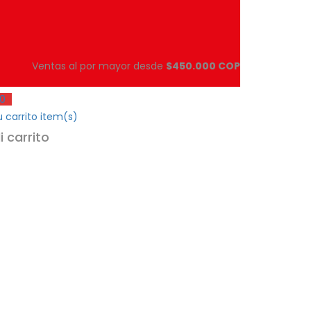
Ventas al por mayor desde
$450.000 COP
0
 carrito
item(s)
i carrito