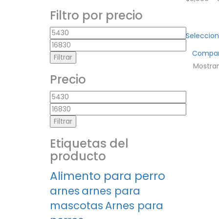
Filtro por precio
Precio
Seleccion
mínimo
Precio
máximo
Compa
Filtrar
Mostran
Precio
Precio
mínimo
Precio
máximo
Filtrar
Etiquetas del
producto
Alimento para perro
arnes
arnes para
mascotas
Arnes para