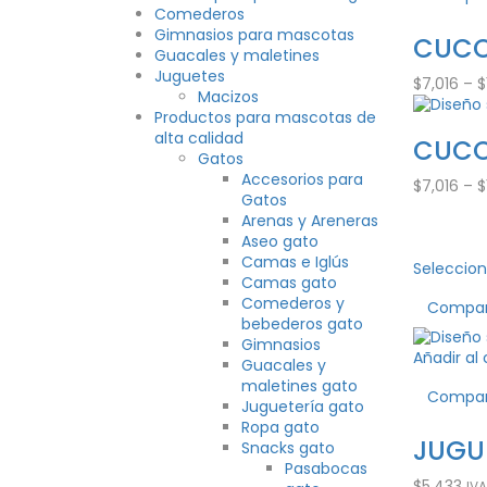
Comederos
Gimnasios para mascotas
CUCO
Guacales y maletines
Juguetes
$
7,016
–
$
Macizos
Productos para mascotas de
alta calidad
CUCO
Gatos
Accesorios para
$
7,016
–
$
Gatos
Arenas y Areneras
Aseo gato
Camas e Iglús
Seleccion
Camas gato
Comederos y
Compa
bebederos gato
Gimnasios
Añadir al 
Guacales y
maletines gato
Compa
Juguetería gato
Ropa gato
JUGU
Snacks gato
Pasabocas
$
5,433
IVA