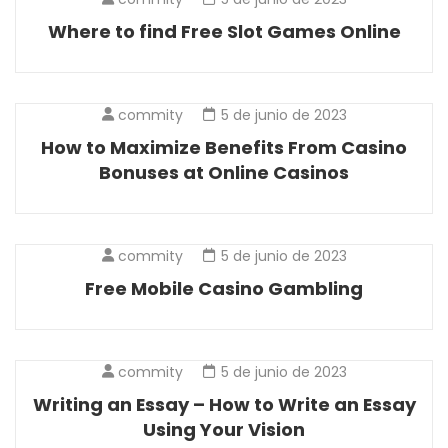
Where to find Free Slot Games Online
commity
5 de junio de 2023
How to Maximize Benefits From Casino
Bonuses at Online Casinos
commity
5 de junio de 2023
Free Mobile Casino Gambling
commity
5 de junio de 2023
Writing an Essay – How to Write an Essay
Using Your Vision