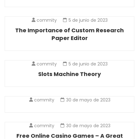
commity
5 de junio de 2023
The Importance of Custom Research
Paper Editor
commity
5 de junio de 2023
Slots Machine Theory
commity
30 de mayo de 2023
commity
30 de mayo de 2023
Free Online Casino Games – A Great