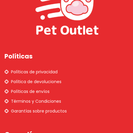
Políticas
Políticas de privacidad
Política de devoluciones
Políticas de envíos
Términos y Condiciones
Garantías sobre productos