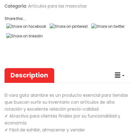
on
Categoría:
Artículos para las mascotas
Cepillo Slicker Para
customer
$
3,420
–
$
8,480
IVA INCLUIDO
Perros y ...
ratings
Share this...
Comedero Doble M
Cuadrado M ...
$
2,600
IVA INCLUI
600
–
$
6,650
IVA INCLUIDO
Arena Cat Magic Para
Gatos May ...
Description
Galletas Snacks Pa
Perros Ma ...
$
5,750
IVA INCLUI
El vara gato alambre es un producto esencial para tiendas
que buscan surtir su inventario con artículos de alta
,670
–
$
93,300
IVA INCLUIDO
rotación y excelente relación precio-calidad.
✔ Atractivo para clientes finales por su funcionalidad y
economía
✔ Fácil de exhibir, almacenar y vender