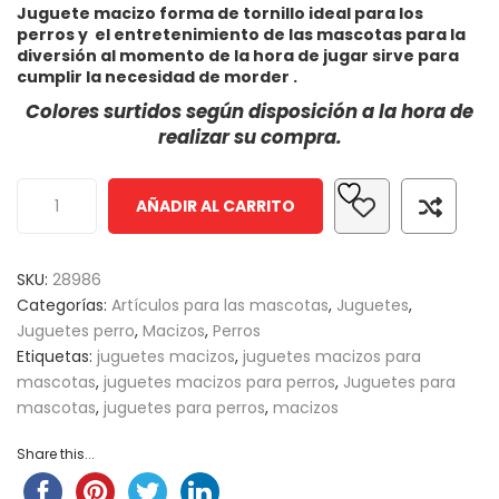
Juguete macizo forma de tornillo ideal para los
out
perros y el entretenimiento de las mascotas para la
of
diversión al momento de la hora de jugar sirve para
based
cumplir la necesidad de morder .
on
Colores surtidos según disposición a la hora de
customer
realizar su compra.
ratings
AÑADIR AL CARRITO
SKU:
28986
Categorías:
Artículos para las mascotas
,
Juguetes
,
Juguetes perro
,
Macizos
,
Perros
Etiquetas:
juguetes macizos
,
juguetes macizos para
mascotas
,
juguetes macizos para perros
,
Juguetes para
mascotas
,
juguetes para perros
,
macizos
Share this...