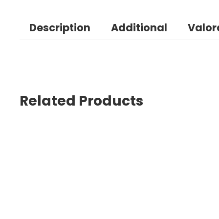
Description
Additional
Valor
Related Products
Rodillo Limpiador De Pelos y Motas Mayoristas PetOutle
$
6,000
IVA INCLUIDO