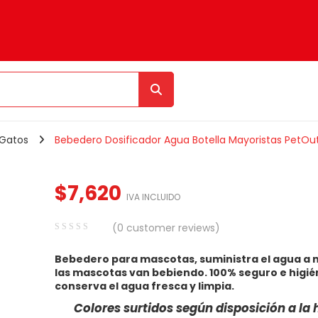
Gatos
Bebedero Dosificador Agua Botella Mayoristas PetOut
$
7,620
IVA INCLUIDO
(
0
customer reviews)
0
5
0
Bebedero para mascotas, suministra el agua a
out
las mascotas van bebiendo. 100% seguro e higié
of
conserva el agua fresca y limpia.
based
Colores surtidos según disposición a la 
on