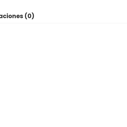
aciones (0)
t
Comedero Figura Cara De Gato Mayoristas P
$
3,350
IVA INCLUIDO