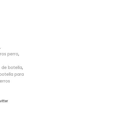
,
os perro
,
 de botella
,
otella para
erros