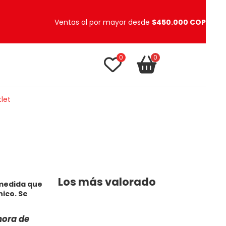
Ventas al por mayor desde
$450.000 COP
0
0
TU CARRITO
item(s)
let
Los más valorado
 medida que
nico. Se
hora de