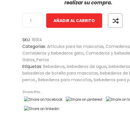
realizar su compra.
customer
ratings
AÑADIR AL CARRITO
SKU:
16914
Categorías:
Artículos para las mascotas
,
Comederos
Comederos y bebederos gato
,
Comederos y bebeder
Gatos
,
Perros
Etiquetas:
Bebederos
,
bebederos de agua
,
bebederos
bebederos de botella para mascotas
,
bebederos de b
perros.
,
Bebederos para mascotas
,
bebederos para p
Share this...