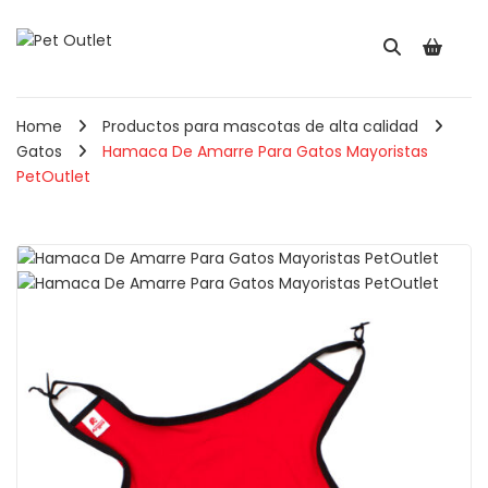
Home
Productos para mascotas de alta calidad
Gatos
Hamaca De Amarre Para Gatos Mayoristas
PetOutlet
Pala Recogedora Para
Comedero Redond
Gatos May ...
Para Mascotas ...
$
5,910
$
2,560
IVA INCLUIDO
IVA INCLUIDO
Cepillo Combo Para
Perros y Ga ...
Comedero Doble
Hueso Para Perr ...
050
–
$
8,900
IVA INCLUIDO