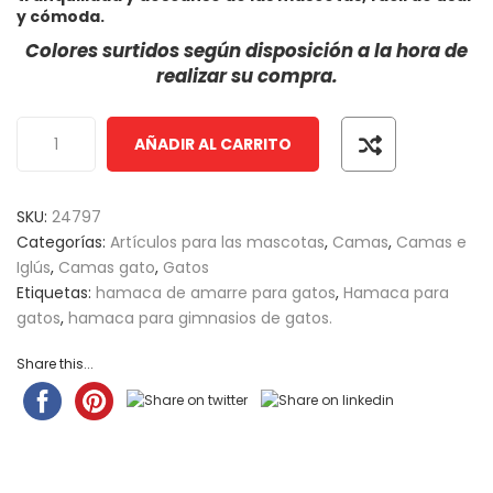
of
y cómoda.
based
Colores surtidos según disposición a la hora de
on
realizar su compra.
customer
ratings
AÑADIR AL CARRITO
SKU:
24797
Categorías:
Artículos para las mascotas
,
Camas
,
Camas e
Iglús
,
Camas gato
,
Gatos
Etiquetas:
hamaca de amarre para gatos
,
Hamaca para
gatos
,
hamaca para gimnasios de gatos.
Share this...