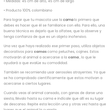
• Medidas: 45 cm de alto, 45 cm de largo
• Producto 100% colombiano
Para lograr que tu mascota use la
cama
lo primero que
debes es hacer que él se familiarice con ella. Para ello, una
buena técnica es dejarlo que la olfatee, que la observe y
tenga confianza de que es un objeto inofensivo.
Una vez que haya realizado ese primer paso, utiliza objetos
decorativos para
camas
como peluches, cojines. Estos
motivarán al animal a acercarse a la
cama
, lo que le
ayudará a que evalúe su comodidad.
También se recomienda usar aerosoles atrayentes. Ya que
se ha comprobado científicamente que estos motivan a
acercarse a ciertos lugares.
Cuando veas al animal cansado, con ganas de darse una
siesta, llévalo hasta su cama e indícale que allí es su lugar
de descanso. Repite esta lección una y otras vez hasta que
logres que el animal la cumpla.