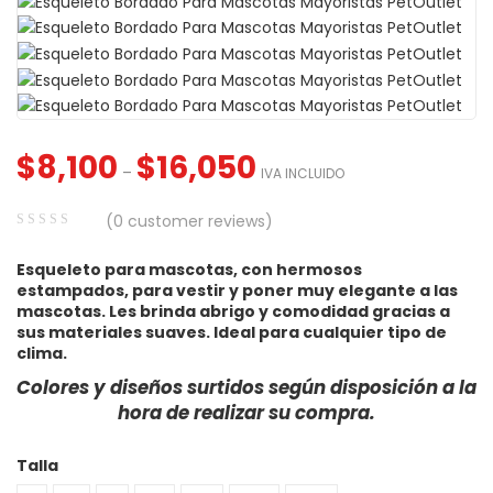
Cepillo Slicker Para
$
3,420
–
$
8,480
IVA INCLUIDO
Perros y ...
Comedero Doble M
Cuadrado M ...
$
2,600
IVA INCLUIDO
$
8,100
$
16,050
–
IVA INCLUIDO
600
–
$
6,650
IVA INCLUIDO
(
0
customer reviews)
Arena Cat Magic Para
0
5
0
Gatos May ...
Esqueleto para mascotas, con hermosos
Galletas Snacks Pa
out
estampados, para vestir y poner muy elegante a las
Perros Ma ...
of
mascotas. Les brinda abrigo y comodidad gracias a
$
5,750
IVA INCLUIDO
based
sus materiales suaves. Ideal para cualquier tipo de
clima.
on
,670
–
$
93,300
IVA INCLUIDO
customer
Colores y diseños surtidos según disposición a la
ratings
hora de realizar su compra.
Talla