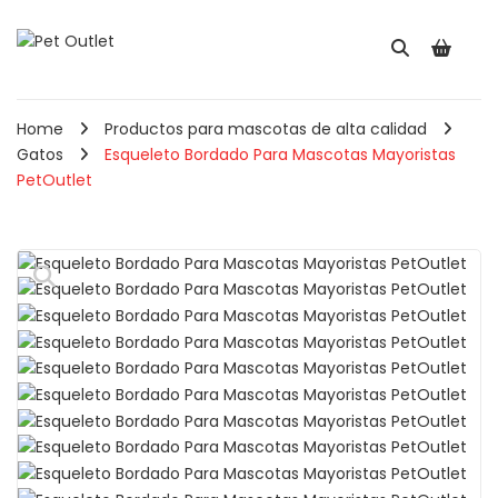
Home
Productos para mascotas de alta calidad
Gatos
Esqueleto Bordado Para Mascotas Mayoristas
PetOutlet
Pala Recogedora Para
Comedero Redond
Gatos May ...
Para Mascotas ...
$
2,560
$
5,910
IVA INCLUIDO
IVA INCLUIDO
🔍
Cepillo Combo Para
Perros y Ga ...
Comedero Doble
Hueso Para Perr ...
050
–
$
8,900
IVA INCLUIDO