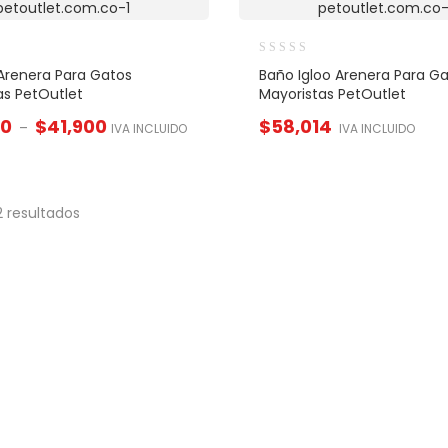
Arenera Para Gatos
Baño Igloo Arenera Para G
as PetOutlet
Mayoristas PetOutlet
50
$
41,900
$
58,014
–
IVA INCLUIDO
IVA INCLUIDO
 resultados