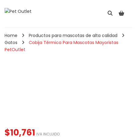
Home
Productos para mascotas de alta calidad
Gatos
Cobija Térmica Para Mascotas Mayoristas
PetOutlet
Pala Recogedora Para
Comedero Redond
Gatos May ...
Para Mascotas ...
$
5,910
$
2,560
IVA INCLUIDO
IVA INCLUIDO
Cepillo Combo Para
Perros y Ga ...
Comedero Doble
Hueso Para Perr ...
$
10,761
IVA INCLUIDO
050
–
$
8,900
IVA INCLUIDO