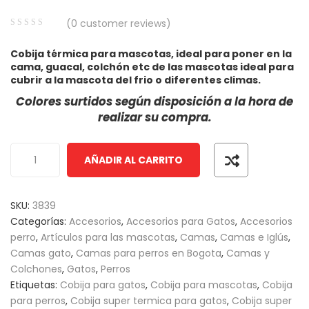
(
0
customer reviews)
Cepillo Slicker Para
$
3,420
–
$
8,480
IVA INCLUIDO
Perros y ...
0
5
0
Cobija térmica para mascotas, ideal para poner en la
out
Comedero Doble M
cama, guacal, colchón etc de las mascotas ideal para
of
Cuadrado M ...
cubrir a la mascota del frio o diferentes climas.
based
$
2,600
Colores surtidos según disposición a la hora de
IVA INCLUI
on
realizar su compra.
customer
600
–
$
6,650
IVA INCLUIDO
ratings
Arena Cat Magic Para
AÑADIR AL CARRITO
Gatos May ...
Galletas Snacks Pa
Perros Ma ...
$
5,750
SKU:
3839
IVA INCLUI
Categorías:
Accesorios
,
Accesorios para Gatos
,
Accesorios
,670
–
$
93,300
IVA INCLUIDO
perro
,
Artículos para las mascotas
,
Camas
,
Camas e Iglús
,
Camas gato
,
Camas para perros en Bogota
,
Camas y
Colchones
,
Gatos
,
Perros
Etiquetas:
Cobija para gatos
,
Cobija para mascotas
,
Cobija
para perros
,
Cobija super termica para gatos
,
Cobija super