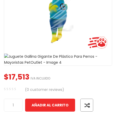
$
17,513
IVA INCLUIDO
(
0
customer reviews)
0
5
0
out
AÑADIR AL CARRITO
of
based