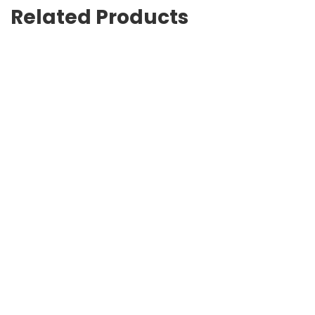
Related Products
Coquito De Carnaza Para Perro Mayoristas
PetOutlet
$
1,250
–
$
11,560
IVA INCLUIDO
Repuesto De Grama Para Mascotas Mayoristas
PetOutlet
$
22,600
IVA INCLUIDO