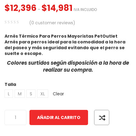
$
12,396
$
14,981
–
IVA INCLUIDO
(
0
customer reviews)
0
5
0
Arnés Térmico Para Perros Mayoristas PetOutlet
out
Arnés para perros ideal para la comodidad a la hora
of
del paseo y más seguridad evitando que el perro se
based
suelte o escape.
on
Colores surtidos según disposición a la hora de
customer
realizar su compra.
ratings
Talla
L
M
S
XL
Clear
AÑADIR AL CARRITO