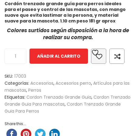
Cordón trenzado grande guía para perros ideales
out
para el paseo y control de las mascotas, con mango
of
suave que evita lastimar a la persona, y material
based
suave para la mascota. 1.10 cm peso 181 gr aprox
on
Colores surtidos según disposición a la hora de
customer
realizar su compra.
ratings
AÑADIR AL CARRITO
SKU:
17003
Categorías:
Accesorios
,
Accesorios perro
,
Artículos para las
mascotas
,
Perros
Etiquetas:
Cordon Trenzado Grande Guia
,
Cordon Trenzado
Grande Guia Para mascotas
,
Cordon Trenzado Grande
Guia Para Perros
Share this...