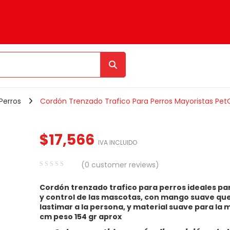
Perros
Cordón Trenzado Trafico Para Perros Mayoristas Pet
$
17,566
IVA INCLUIDO
(
0
customer reviews)
0
5
0
Cordón trenzado trafico para perros ideales pa
out
y control de las mascotas, con mango suave que
of
lastimar a la persona, y material suave para la 
based
cm peso 154 gr aprox
on