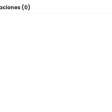
aciones (0)
Kit Molidos De Carnaza Para Perros Mayoristas Pet
$
3,960
IVA INCLUIDO