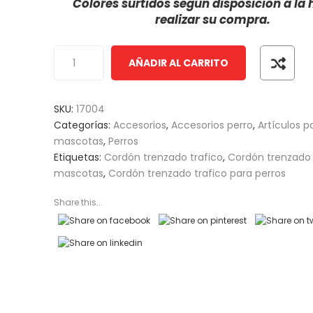
Colores surtidos según disposición a la 
customer
realizar su compra.
ratings
AÑADIR AL CARRITO
SKU:
17004
Categorías:
Accesorios
,
Accesorios perro
,
Artículos p
mascotas
,
Perros
Etiquetas:
Cordón trenzado trafico
,
Cordón trenzado 
mascotas
,
Cordón trenzado trafico para perros
Share this...