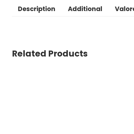
Description
Additional
Valor
Related Products
Oreja De Carnaza Para Perro Mayoristas PetOutlet
$
2,890
$
3,050
–
IVA INCLUIDO