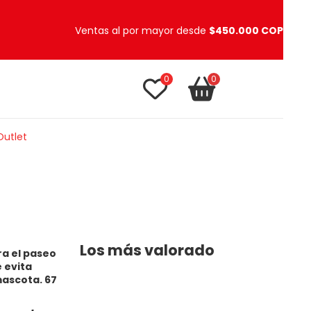
Ventas al por mayor desde
$450.000 COP
0
0
TU CARRITO
item(s)
Outlet
Los más valorado
ra el paseo
 evita
mascota. 67