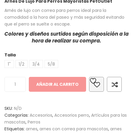
Arnés De Lujo Para Perros Mayoristas PetOutlet
out
of
Arnés de lujo con correa para perros ideal para la
based
comodidad a la hora del paseo y más seguridad evitando
que el perro se suelte o escape.
on
customer
Colores y diseños surtidos según disposición a la
ratings
hora de realizar su compra.
Talla
1''
1/2
3/4
5/8
AÑADIR AL CARRITO
SKU:
N/D
Categorías:
Accesorios
,
Accesorios perro
,
Artículos para las
mascotas
,
Perros
Etiquetas:
arnes
,
arnes con correa para mascotas
,
arnes