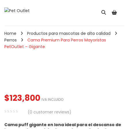
Home
Productos para mascotas de alta calidad
Perros
Cama Premium Para Perros Mayoristas
PetOutlet – Gigante
Pala Recogedora Para
Comedero Redond
Gatos May ...
Para Mascotas ...
$
5,910
$
2,560
IVA INCLUIDO
IVA INCLUIDO
Cepillo Combo Para
Perros y Ga ...
$
123,800
Comedero Doble
IVA INCLUIDO
Hueso Para Perr ...
(
0
customer reviews)
0
5
0
Cama puff gigante en lona ideal para el descanso de
out
050
–
$
8,900
IVA INCLUIDO