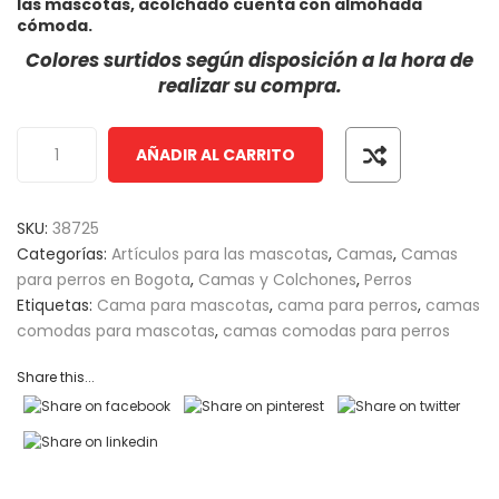
las mascotas, acolchado cuenta con almohada
of
cómoda.
based
Cepillo Slicker Para
Colores surtidos según disposición a la hora de
$
3,420
–
$
8,480
IVA INCLUIDO
Perros y ...
on
realizar su compra.
customer
Comedero Doble M
ratings
Cuadrado M ...
AÑADIR AL CARRITO
$
2,600
IVA INCLUI
600
–
$
6,650
IVA INCLUIDO
SKU:
38725
Arena Cat Magic Para
Categorías:
Artículos para las mascotas
,
Camas
,
Camas
Gatos May ...
Galletas Snacks Pa
para perros en Bogota
,
Camas y Colchones
,
Perros
Perros Ma ...
Etiquetas:
Cama para mascotas
,
cama para perros
,
camas
$
5,750
comodas para mascotas
,
camas comodas para perros
IVA INCLUI
Share this...
,670
–
$
93,300
IVA INCLUIDO