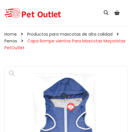
Home
Productos para mascotas de alta calidad
Perros
Capa Rompe vientos Para Mascotas Mayoristas
PetOutlet
Pala Recogedora Para
Comedero Redond
Gatos May ...
Para Mascotas ...
$
2,560
$
5,910
IVA INCLUIDO
IVA INCLUIDO
🔍
Cepillo Combo Para
Perros y Ga ...
Comedero Doble
Hueso Para Perr ...
050
–
$
8,900
IVA INCLUIDO