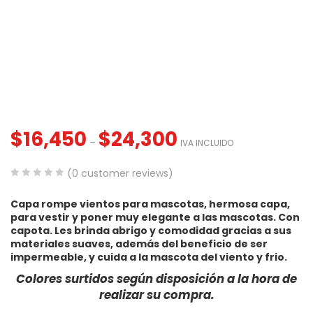
$
16,450
$
24,300
–
IVA INCLUIDO
(
0
customer reviews)
0
5
0
Capa rompe vientos para mascotas, hermosa capa,
out
para vestir y poner muy elegante a las mascotas. Con
of
capota. Les brinda abrigo y comodidad gracias a sus
based
materiales suaves, además del beneficio de ser
impermeable, y cuida a la mascota del viento y frio.
on
customer
Colores surtidos según disposición a la hora de
ratings
realizar su compra.