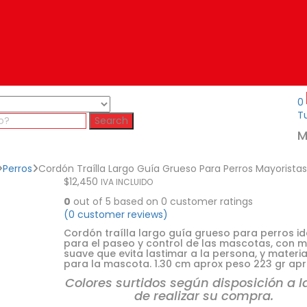
0
Tu
Search
M
Perros
Cordón Traílla Largo Guía Grueso Para Perros Mayorista
$
12,450
IVA INCLUIDO
0
out of
5
based on
0
customer ratings
(
0
customer reviews)
Cordón traílla largo guía grueso para perros id
para el paseo y control de las mascotas, con 
suave que evita lastimar a la persona, y materi
para la mascota. 1.30 cm aprox peso 223 gr ap
Colores surtidos según disposición a l
de realizar su compra.