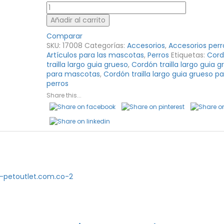
Cordón
Traílla
Añadir al carrito
Largo
Guía
Comparar
Grueso
SKU:
17008
Categorías:
Accesorios
,
Accesorios perr
Para
Artículos para las mascotas
,
Perros
Etiquetas:
Cor
Perros
trailla largo guia grueso
,
Cordón trailla largo guia g
Mayoristas
para mascotas
,
Cordón trailla largo guia grueso pa
PetOutlet
perros
cantidad
Share this...