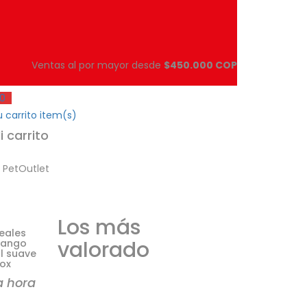
Ventas al por mayor desde
$450.000 COP
0
 carrito
item(s)
i carrito
s PetOutlet
Los más
eales
valorado
mango
al suave
rox
a hora