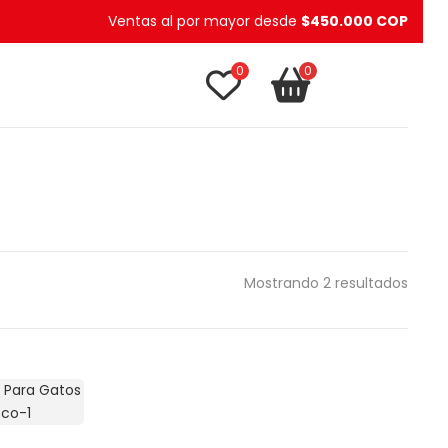
Ventas al por mayor desde
$450.000 COP
0
0
TU CARRITO
item(s)
Mostrando 2 resultados