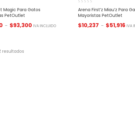
t Magic Para Gatos
Arena First’z Miau’z Para G
as PetOutlet
Mayoristas PetOutlet
0
$
93,300
$
10,237
$
51,916
–
–
IVA INCLUIDO
IVA 
 resultados