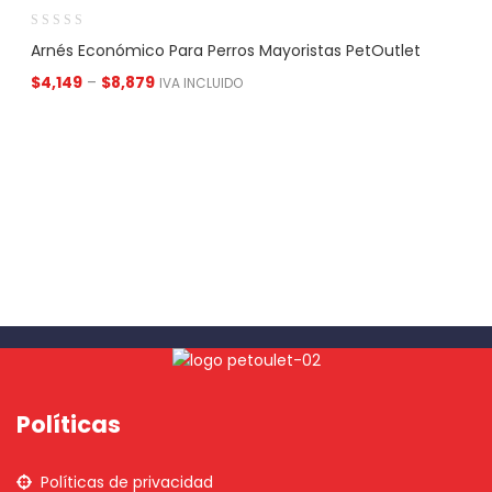
Arnés Económico Para Perros Mayoristas PetOutlet
$
4,149
–
$
8,879
IVA INCLUIDO
Políticas
Políticas de privacidad