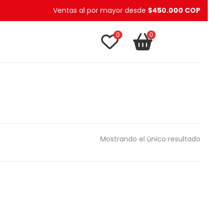
Ventas al por mayor desde
$450.000 COP
0
0
TU CARRITO
item(s)
Mostrando el único resultado