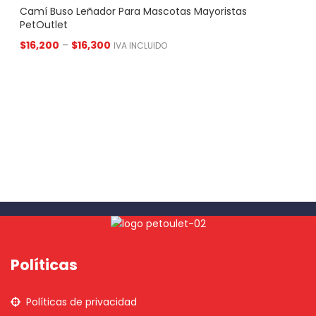
Camí Buso Leñador Para Mascotas Mayoristas
PetOutlet
$
16,200
–
$
16,300
IVA INCLUIDO
Políticas
Políticas de privacidad