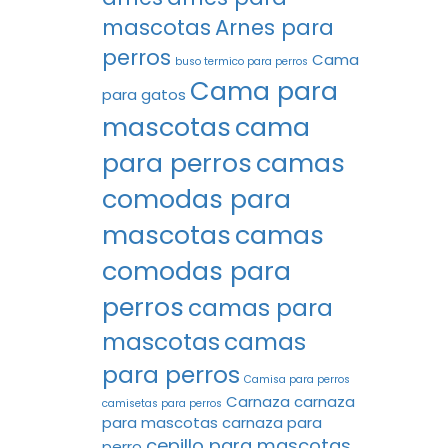
mascotas
Arnes para
perros
Cama
buso termico para perros
Cama para
para gatos
mascotas
cama
para perros
camas
comodas para
mascotas
camas
comodas para
perros
camas para
mascotas
camas
para perros
Camisa para perros
Carnaza
carnaza
camisetas para perros
para mascotas
carnaza para
cepillo para mascotas
perro