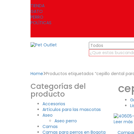
TIENDA
GATO
PERRO
POLÍTICAS
Home
Productos etiquetados “cepillo dental par
ce
Categorías del
producto
G
Accesorios
Li
Artículos para las mascotas
Aseo
Aseo perro
Leer más
Camas
Camas para perros en Bogota
Compa