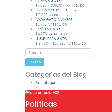
ARENA BIGOTES
$
7,595
–
$
39,307
IVA INCLUIDO
ARENA NATURE PETS 4.5
$
10,329
IVA INCLUIDO
VARA GATO ALAMBRE
$
5,750
IVA INCLUIDO
CAÑITA GATO
$
4,273
IVA INCLUIDO
TUNEL PARA GATO
$
19,770
–
$
30,320
IVA INCLUIDO
Categorías del Blog
Sin categoría
Políticas