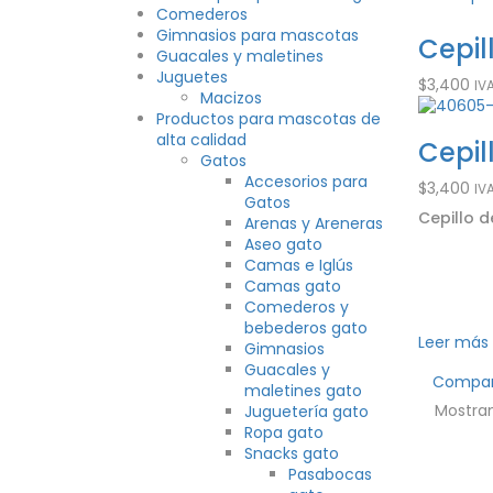
Comederos
Gimnasios para mascotas
Cepil
Guacales y maletines
Juguetes
$
3,400
IV
Macizos
Productos para mascotas de
alta calidad
Cepil
Gatos
Accesorios para
$
3,400
IV
Gatos
Cepillo d
Arenas y Areneras
Aseo gato
Camas e Iglús
Camas gato
Comederos y
bebederos gato
Leer más
Gimnasios
Guacales y
Compa
maletines gato
Mostran
Juguetería gato
Ropa gato
Snacks gato
Pasabocas