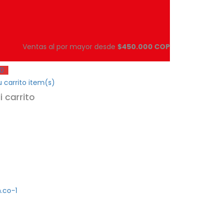
Ventas al por mayor desde
$450.000 COP
0
 carrito
item(s)
i carrito