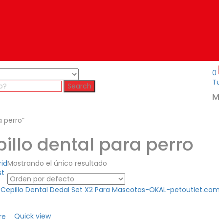
0
Tu
Search
M
a perro”
pillo dental para perro
rid
Mostrando el único resultado
st
Quick view
re