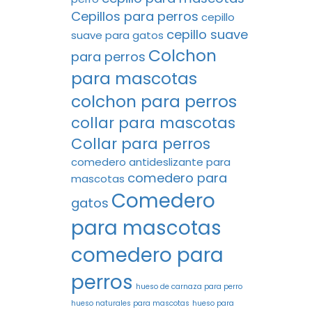
Cepillos para perros
cepillo
cepillo suave
suave para gatos
Colchon
para perros
para mascotas
colchon para perros
collar para mascotas
Collar para perros
comedero antideslizante para
comedero para
mascotas
Comedero
gatos
para mascotas
comedero para
perros
hueso de carnaza para perro
hueso naturales para mascotas
hueso para