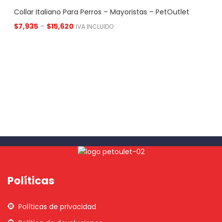
Collar Italiano Para Perros – Mayoristas – PetOutlet
$
7,935
–
$
15,620
IVA INCLUIDO
Políticas
Políticas de privacidad