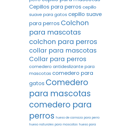
Cepillos para perros
cepillo
cepillo suave
suave para gatos
Colchon
para perros
para mascotas
colchon para perros
collar para mascotas
Collar para perros
comedero antideslizante para
comedero para
mascotas
Comedero
gatos
para mascotas
comedero para
perros
hueso de carnaza para perro
hueso naturales para mascotas
hueso para