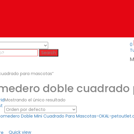
0
Tu
Search
M
 cuadrado para mascotas”
medero doble cuadrado
rid
Mostrando el único resultado
st
Quick view
re