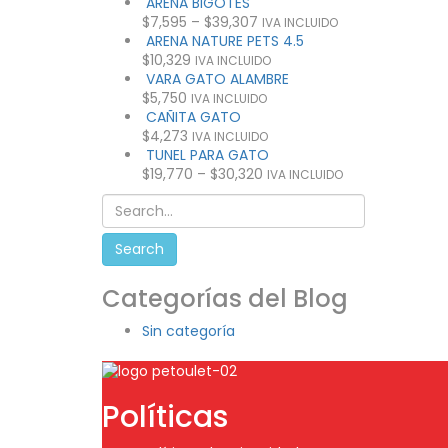
ARENA BIGOTES
$
7,595
–
$
39,307
IVA INCLUIDO
ARENA NATURE PETS 4.5
$
10,329
IVA INCLUIDO
VARA GATO ALAMBRE
$
5,750
IVA INCLUIDO
CAÑITA GATO
$
4,273
IVA INCLUIDO
TUNEL PARA GATO
$
19,770
–
$
30,320
IVA INCLUIDO
Categorías del Blog
Sin categoría
Políticas