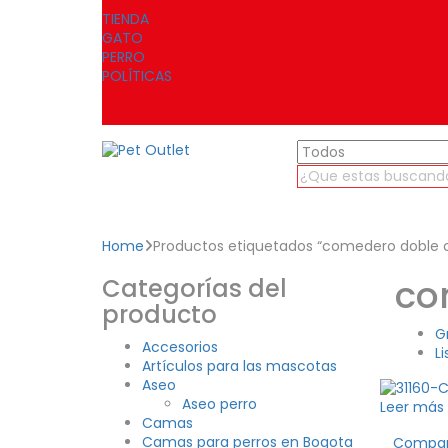
TIENDA
GATO
PERRO
POLÍTICAS
Home
Productos etiquetados “comedero doble
co
Categorías del
producto
G
Accesorios
Li
Artículos para las mascotas
Aseo
Aseo perro
Leer más
Camas
Camas para perros en Bogota
Compa