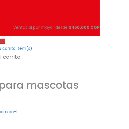
Ventas al por mayor desde
$450.000 COP
0
 carrito
item(s)
i carrito
 para mascotas