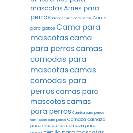
mascotas
Arnes para
perros
Cama
buso termico para perros
Cama para
para gatos
mascotas
cama
para perros
camas
comodas para
mascotas
camas
comodas para
perros
camas para
mascotas
camas
para perros
Camisa para perros
Carnaza
carnaza
camisetas para perros
para mascotas
carnaza para
cepillo para mascotas
perro