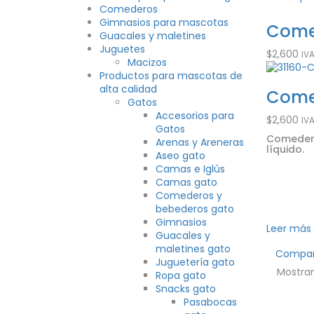
Comederos
Gimnasios para mascotas
Comed
Guacales y maletines
Juguetes
$
2,600
IV
Macizos
Productos para mascotas de
alta calidad
Comed
Gatos
Accesorios para
$
2,600
IV
Gatos
Comedero
Arenas y Areneras
líquido.
Aseo gato
Camas e Iglús
Camas gato
Comederos y
bebederos gato
Gimnasios
Leer más
Guacales y
maletines gato
Compa
Juguetería gato
Mostran
Ropa gato
Snacks gato
Pasabocas