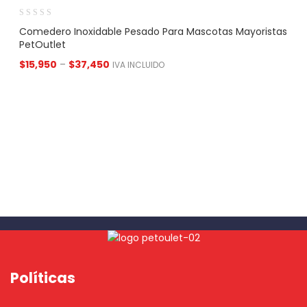
Comedero Inoxidable Pesado Para Mascotas Mayoristas
PetOutlet
$
15,950
–
$
37,450
IVA INCLUIDO
Políticas