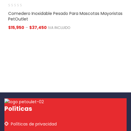
Comedero Inoxidable Pesado Para Mascotas Mayoristas
PetOutlet
$
15,950
–
$
37,450
IVA INCLUIDO
Políticas
Políticas de privacidad