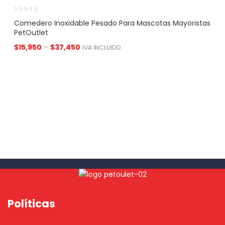
Comedero Inoxidable Pesado Para Mascotas Mayoristas
PetOutlet
$
15,950
–
$
37,450
IVA INCLUIDO
Políticas