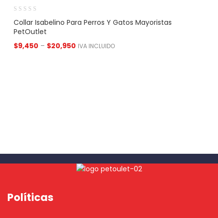
Collar Isabelino Para Perros Y Gatos Mayoristas
PetOutlet
$
9,450
–
$
20,950
IVA INCLUIDO
Políticas