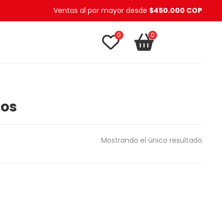
Ventas al por mayor desde
$450.000 COP
0
0
TU CARRITO
item(s)
tos
Mostrando el único resultado