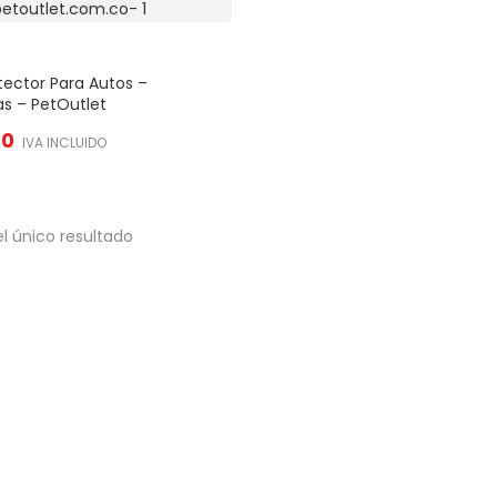
tector Para Autos –
as – PetOutlet
90
IVA INCLUIDO
l único resultado