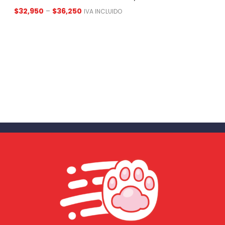
$
32,950
–
$
36,250
IVA INCLUIDO