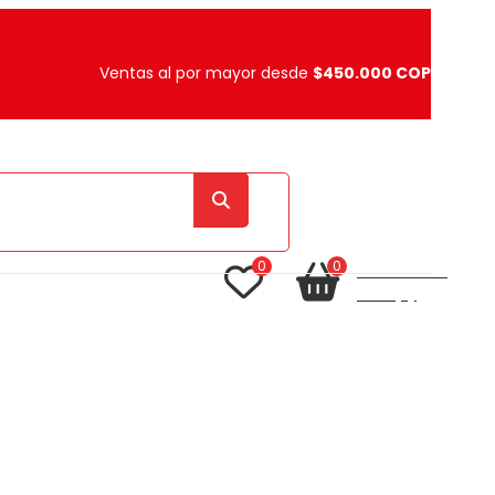
Ventas al por mayor desde
$450.000 COP
0
0
TU CARRITO
item(s)