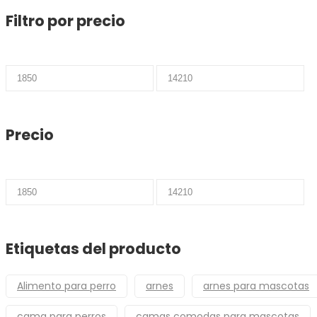
Filtro por precio
Precio
Precio
mínimo
máximo
Precio
Precio
Precio
mínimo
máximo
Etiquetas del producto
Alimento para perro
arnes
arnes para mascotas
cama para perros
camas comodas para mascotas