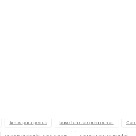
Arnes para perros
buso termico para perros
Cam
camas comodas para perros
camas para mascotas