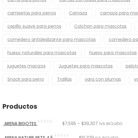
camisetas para perros
Carnaza
carnaza para ma
cepillo suave para perros
Colchon para mascotas
comedero antideslizante para mascotas
comedero pa
hueso naturales para mascotas
hueso para mascotas
juguetes macizos
Juguetes para mascotas
pelot
Snack para perro
Traillas
vara con plumas
v
Productos
ARENA BIGOTES
$
7,595
–
$
39,307
IVA INCLUIDO
ARENA NATURE PETS 4.5
$
10,329