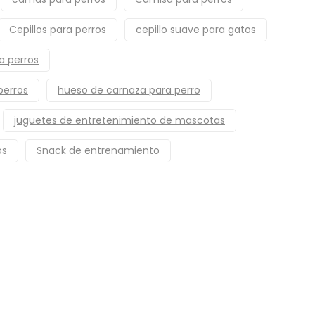
Cepillos para perros
cepillo suave para gatos
a perros
perros
hueso de carnaza para perro
juguetes de entretenimiento de mascotas
os
Snack de entrenamiento