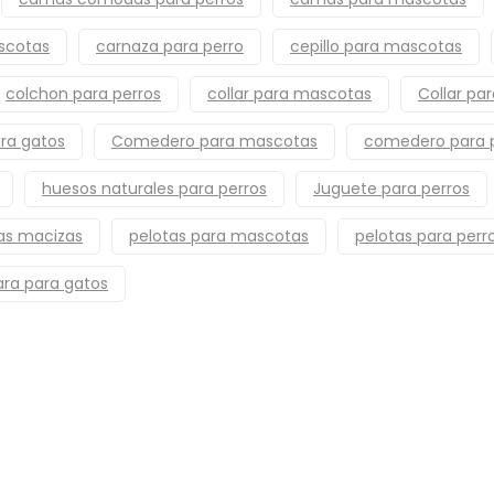
scotas
carnaza para perro
cepillo para mascotas
colchon para perros
collar para mascotas
Collar par
ra gatos
Comedero para mascotas
comedero para 
huesos naturales para perros
Juguete para perros
as macizas
pelotas para mascotas
pelotas para perr
ara para gatos