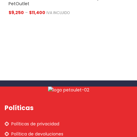
PetOutlet
$
9,250
–
$
11,400
IVA INCLUIDO
Políticas
Políticas de privacidad
Política de devoluciones