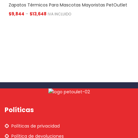
Zapatos Térmicos Para Mascotas Mayoristas PetOutlet
$
9,844
–
$
13,648
IVA INCLUIDO
Políticas
Políticas de privacidad
Política de devoluciones